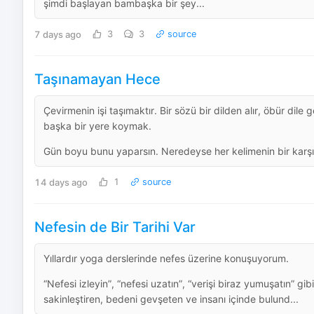
şimdi başlayan bambaşka bir şey...
7 days ago
3
3
source
Taşınamayan Hece
Çevirmenin işi taşımaktır. Bir sözü bir dilden alır, öbür dile ge
başka bir yere koymak.
Gün boyu bunu yaparsın. Neredeyse her kelimenin bir karşılı
14 days ago
1
source
Nefesin de Bir Tarihi Var
Yıllardır yoga derslerinde nefes üzerine konuşuyorum.
“Nefesi izleyin”, “nefesi uzatın”, “verişi biraz yumuşatın” g
sakinleştiren, bedeni gevşeten ve insanı içinde bulund...