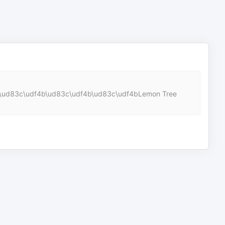
ofra. \ud83c\udf4b\ud83c\udf4b\ud83c\udf4bLemon Tree