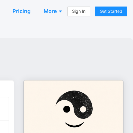
Pricing
More
Sign In
Get Started