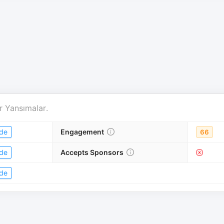
r
Yansımalar
.
de
Engagement
66
de
Accepts Sponsors
de