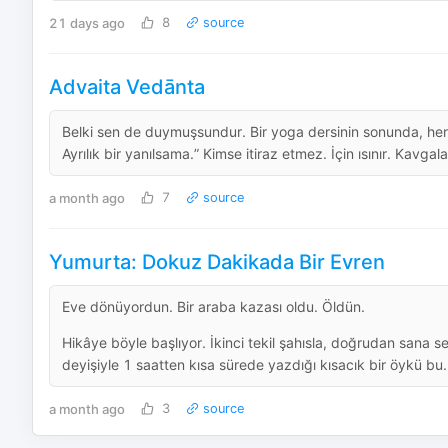
21 days ago
8
source
Advaita Vedānta
Belki sen de duymuşsundur. Bir yoga dersinin sonunda, herk
Ayrılık bir yanılsama.” Kimse itiraz etmez. İçin ısınır. Kavgalar
a month ago
7
source
Yumurta: Dokuz Dakikada Bir Evren
Eve dönüyordun. Bir araba kazası oldu. Öldün.
Hikâye böyle başlıyor. İkinci tekil şahısla, doğrudan sana s
deyişiyle 1 saatten kısa sürede yazdığı kısacık bir öykü bu. 
a month ago
3
source