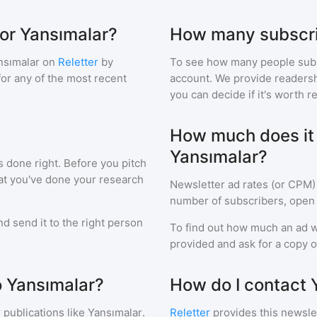
for Yansımalar?
How many subscri
nsımalar
on
Reletter
by
To see how many people sub
 for any of the most recent
account. We provide readershi
you can decide if it's worth r
How much does it c
Yansımalar?
s done right. Before you pitch
hat you've done your research
Newsletter ad rates (or CPM)
number of subscribers, open 
d send it to the right person
To find out how much an ad wi
provided and ask for a copy of
o Yansımalar?
How do I contact 
 publications like
Yansımalar
.
Reletter
provides this newslet