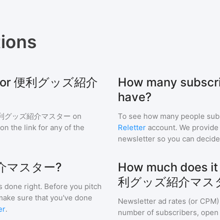
ions
ive for 便利グッズ紹介
How many sub
have?
利グッズ紹介マスター
on
To see how many people sub
 on the link for any of the
Reletter
account. We provide r
newsletter so you can decide i
ッズ紹介マスター?
How much does it 
利グッズ紹介マス
s done right. Before you pitch
 make sure that you've done
Newsletter ad rates (or CPM)
er
.
number of subscribers, open 