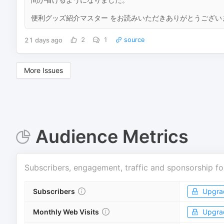
便利グッズ紹介マスター をお読みいただきありがとうございま
21 days ago
2
1
source
More Issues
Audience Metrics
Subscribers, engagement, traffic and sponsorship fo
Subscribers
Upgra
Monthly Web Visits
Upgra