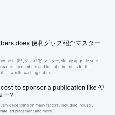
scribers does 便利グッズ紹介マスター
scribe to
便利グッズ紹介マスター
, simply upgrade your
eadership numbers and lots of other stats for this
f it's worth reaching out to.
cost to sponsor a publication like 便
ター?
 vary depending on many factors, including industry,
rate, ad placement and more.