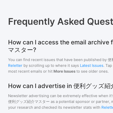
Frequently Asked Quest
How can I access the email arch
マスター?
You can find recent issues that have been published by
便
Reletter
by scrolling up to where it says
Latest Issues
. Tap
most recent emails or hit
More Issues
to see older ones.
How can I advertise in 便利グ
Newsletter advertising can be extremely effective when it'
便利グッズ紹介マスター
as a potential sponsor or partner,
your research and checked its newsletter stats with
Relett