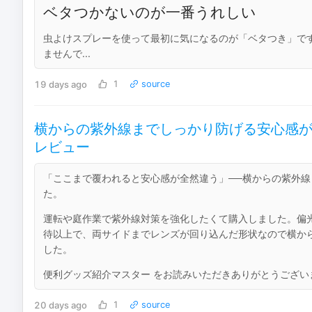
ベタつかないのが一番うれしい
虫よけスプレーを使って最初に気になるのが「ベタつき」で
ませんで...
19 days ago
1
source
横からの紫外線までしっかり防げる安心感が違った
レビュー
「ここまで覆われると安心感が全然違う」──横からの紫外
た。
運転や庭作業で紫外線対策を強化したくて購入しました。偏光
待以上で、両サイドまでレンズが回り込んだ形状なので横か
した。
便利グッズ紹介マスター をお読みいただきありがとうございま
20 days ago
1
source