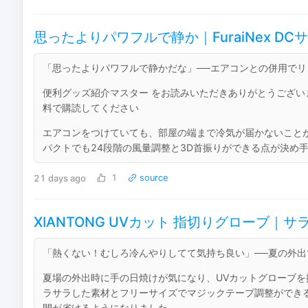
思ったよりパワフルで静か｜FuraiNex D
「思ったよりパワフルで静かだな」──エアコンとの併用で
便利グッズ紹介マスター をお読みいただきありがとうござ
料で購読してください
エアコンをつけていても、部屋の端まで冷気が届かないことが気
パクトでも24段階の風量調整と3D首振りができる点が決め手
21 days ago
1
source
XIANTONG UVカット 指切りグローブ
「熱くない！むしろ冷んやりしてて気持ち良い」──夏の外
夏場の外出時に手の日焼けが気になり、UVカットグローブを探
ラサラした素材とフリーサイズでマジックテープ調整ができ
間が省けるようになりました。