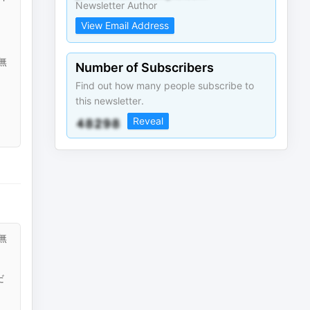
Newsletter Author
View Email Address
無
Number of Subscribers
Find out how many people subscribe to
this newsletter.
Reveal
無
だ