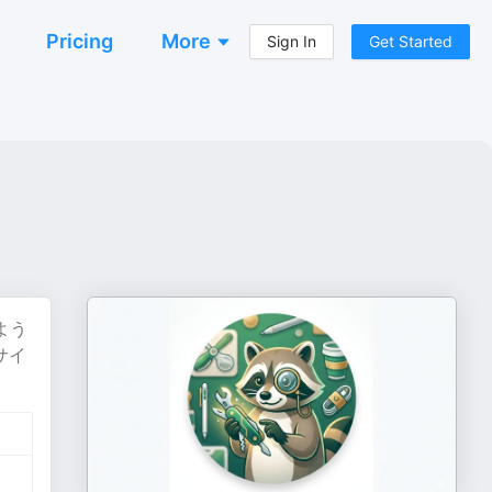
Pricing
More
Sign In
Get Started
よう
サイ