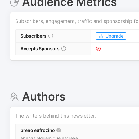
Audience Metrics
Subscribers, engagement, traffic and sponsorship fo
Subscribers
Upgrade
Accepts Sponsors
Authors
The writers behind this newsletter.
breno eufrozino
apenas alguem que escreve