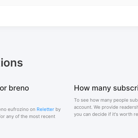
ions
for breno
How many subscri
To see how many people sub
account. We provide readershi
eno eufrozino
on
Reletter
by
you can decide if it's worth r
 for any of the most recent