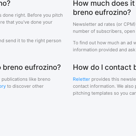
ino?
How much does it c
breno eufrozino?
s done right. Before you pitch
ure that you've done your
Newsletter ad rates (or CPM)
number of subscribers, open 
d send it to the right person
To find out how much an ad wi
information provided and ask f
o breno eufrozino?
How do I contact 
 publications like
breno
Reletter
provides this newslet
ory
to discover other
contact information. We also 
pitching templates so you can