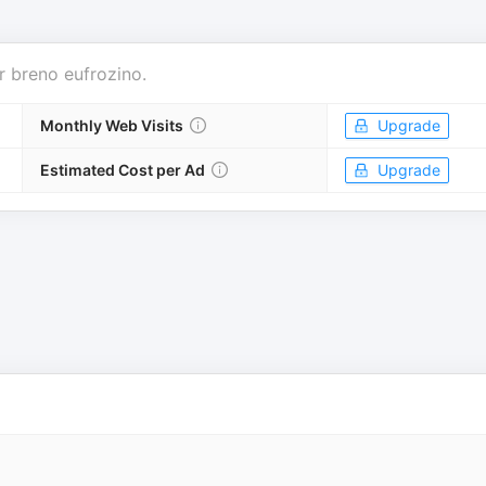
r
breno eufrozino
.
Monthly Web Visits
Upgrade
Estimated Cost per Ad
Upgrade