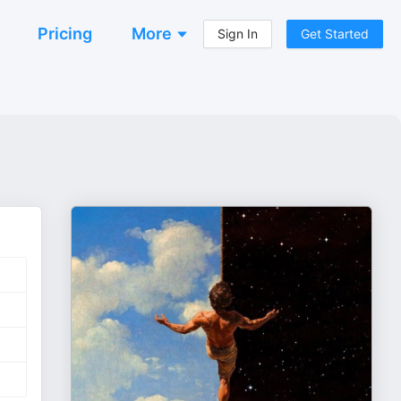
Pricing
More
Sign In
Get Started