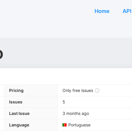
Home
API
o
Pricing
Only free issues
Issues
5
Last Issue
3 months ago
Language
Portuguese