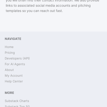
you will often find their contact information. We also provide
links to associated social media accounts and pitching
templates so you can reach out fast.
NAVIGATE
Home
Pricing
Developers (API)
For AI Agents
About
My Account
Help Center
MORE
Substack Charts
Substack Top 50