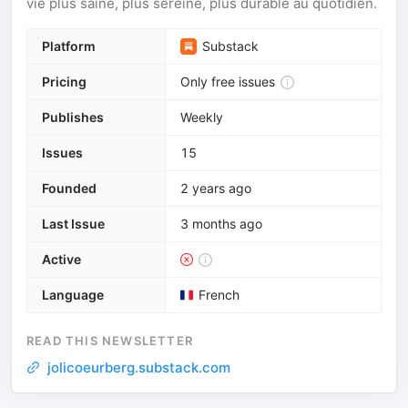
vie plus saine, plus sereine, plus durable au quotidien.
Platform
Substack
Pricing
Only free issues
Publishes
Weekly
Issues
15
Founded
2 years ago
Last Issue
3 months ago
Active
Language
French
READ THIS NEWSLETTER
jolicoeurberg.substack.com