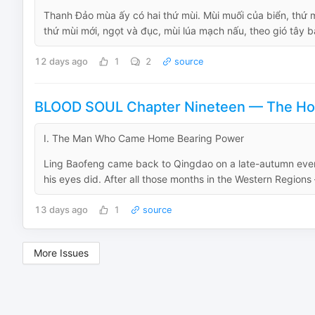
Thanh Đảo mùa ấy có hai thứ mùi. Mùi muối của biển, thứ 
thứ mùi mới, ngọt và đục, mùi lúa mạch nấu, theo gió tây ba
12 days ago
1
2
source
BLOOD SOUL Chapter Nineteen — The Ho
I. The Man Who Came Home Bearing Power
Ling Baofeng came back to Qingdao on a late-autumn evenin
his eyes did. After all those months in the Western Regions
13 days ago
1
source
More Issues