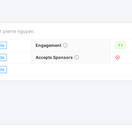
r
pierre nguyen
.
de
Engagement
71
de
Accepts Sponsors
de