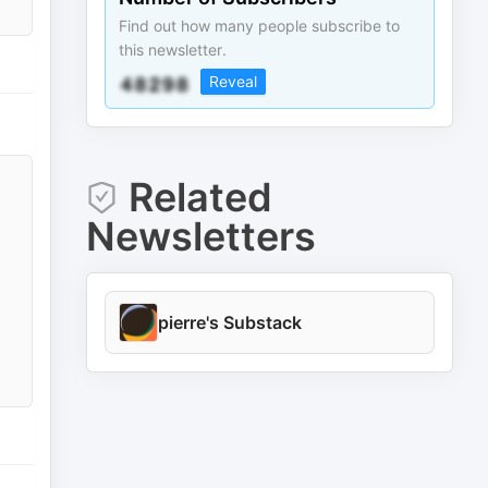
Find out how many people subscribe to
this newsletter.
Reveal
Related
Newsletters
pierre's Substack