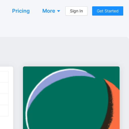
Pricing
More
Sign In
Get Started