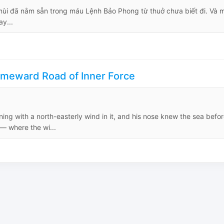
mùi đã nằm sẵn trong máu Lệnh Bảo Phong từ thuở chưa biết đi. Và 
y...
meward Road of Inner Force
g with a north-easterly wind in it, and his nose knew the sea befo
 — where the wi...