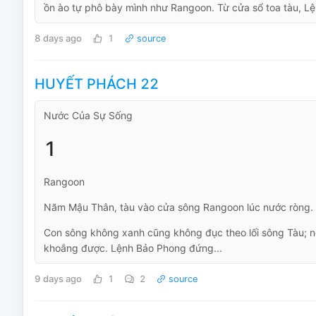
ồn ào tự phô bày mình như Rangoon. Từ cửa sổ toa tàu, Lệ
8 days ago
1
source
HUYẾT PHÁCH 22
Nước Của Sự Sống
1
Rangoon
Năm Mậu Thân, tàu vào cửa sông Rangoon lúc nước ròng.
Con sông không xanh cũng không đục theo lối sông Tàu; n
khoắng được. Lệnh Bảo Phong đứng...
9 days ago
1
2
source