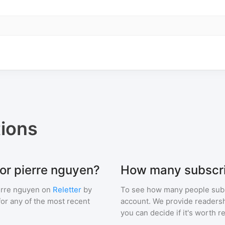
ions
for pierre nguyen?
How many subscri
erre nguyen
on
Reletter
by
To see how many people sub
 for any of the most recent
account. We provide readershi
you can decide if it's worth r