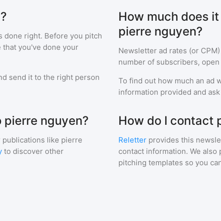
n?
How much does it c
pierre nguyen?
s done right. Before you pitch
e that you've done your
Newsletter ad rates (or CPM)
number of subscribers, open 
d send it to the right person
To find out how much an ad wi
information provided and ask f
o pierre nguyen?
How do I contact 
 publications like
pierre
Reletter
provides this newslet
y
to discover other
contact information. We also 
pitching templates so you can