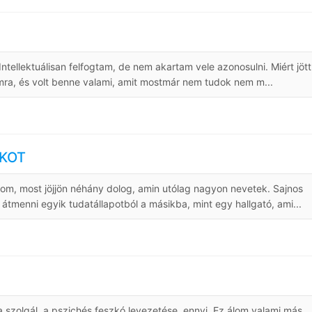
ntellektuálisan felfogtam, de nem akartam vele azonosulni. Miért jött
mra, és volt benne valami, amit mostmár nem tudok nem m...
ÉKOT
som, most jöjjön néhány dolog, amin utólag nagyon nevetek. Sajnos
menni egyik tudatállapotból a másikba, mint egy hallgató, ami...
 szolgál, a pszichés feszkó levezetése, ennyi. Ez álom valami más