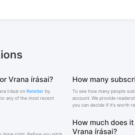
ions
or Vrana írásai?
How many subscri
na írásai
on
Reletter
by
To see how many people sub
 for any of the most recent
account. We provide readershi
you can decide if it's worth r
How much does it c
Vrana írásai?
s done right. Before you pitch