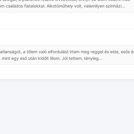
családos fiatalokkal. Alkotóműhely volt, valamilyen színházi...
lanságot, a tőlem való elfordulást írtam meg reggel és este, esős é
mint egy eső után kidőlt liliom. Jól tettem, tényleg...