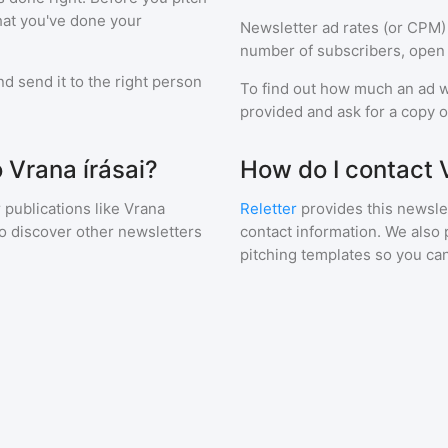
hat you've done your
Newsletter ad rates (or CPM)
number of subscribers, open 
d send it to the right person
To find out how much an ad wi
provided and ask for a copy of
o Vrana írásai?
How do I contact 
 publications like
Vrana
Reletter
provides this newslet
to discover other newsletters
contact information. We also 
pitching templates so you can