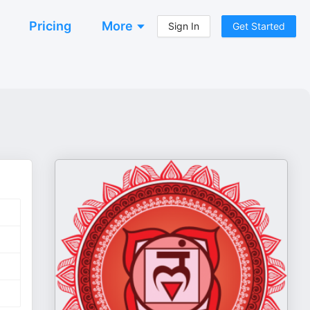
Pricing
More
Sign In
Get Started