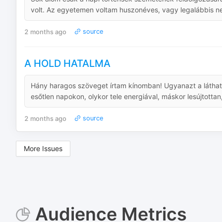
volt. Az egyetemen voltam huszonéves, vagy legalábbis nem 
2 months ago
source
A HOLD HATALMA
Hány haragos szöveget írtam kínomban! Ugyanazt a láthatat
esőtlen napokon, olykor tele energiával, máskor lesújtottan, 
2 months ago
source
More Issues
Audience Metrics