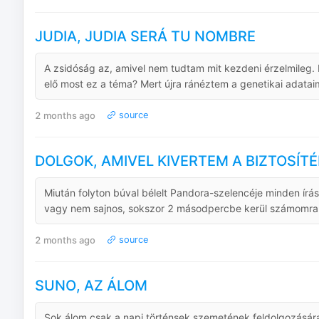
JUDIA, JUDIA SERÁ TU NOMBRE
A zsidóság az, amivel nem tudtam mit kezdeni érzelmileg. I
elő most ez a téma? Mert újra ránéztem a genetikai adatai
2 months ago
source
DOLGOK, AMIVEL KIVERTEM A BIZTOSÍT
Miután folyton búval bélelt Pandora-szelencéje minden írá
vagy nem sajnos, sokszor 2 másodpercbe kerül számomra át
2 months ago
source
SUNO, AZ ÁLOM
Sok álom csak a napi történsek szemetének feldolgozására